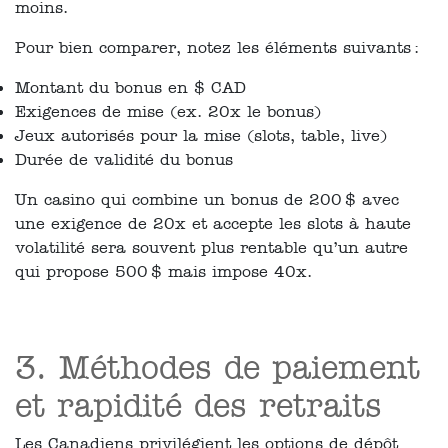
moins.
Pour bien comparer, notez les éléments suivants :
Montant du bonus en $ CAD
Exigences de mise (ex. 20x le bonus)
Jeux autorisés pour la mise (slots, table, live)
Durée de validité du bonus
Un casino qui combine un bonus de 200 $ avec
une exigence de 20x et accepte les slots à haute
volatilité sera souvent plus rentable qu’un autre
qui propose 500 $ mais impose 40x.
3. Méthodes de paiement
et rapidité des retraits
Les Canadiens privilégient les options de dépôt