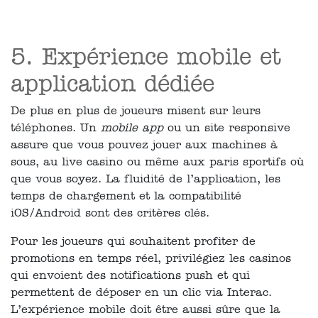
5. Expérience mobile et
application dédiée
De plus en plus de joueurs misent sur leurs
téléphones. Un
mobile app
ou un site responsive
assure que vous pouvez jouer aux machines à
sous, au live casino ou même aux paris sportifs où
que vous soyez. La fluidité de l’application, les
temps de chargement et la compatibilité
iOS/Android sont des critères clés.
Pour les joueurs qui souhaitent profiter de
promotions en temps réel, privilégiez les casinos
qui envoient des notifications push et qui
permettent de déposer en un clic via Interac.
L’expérience mobile doit être aussi sûre que la