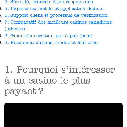
4. Sécurité, licences et jeu responsable
5. Expérience mobile et application dédiée
6. Support client et processus de vérification
7. Comparatif des meilleurs casinos canadiens
(tableau)
8. Guide d’inscription pas à pas (liste)
9. Recommandations finales et lien utile
1. Pourquoi s’intéresser
à un casino le plus
payant ?