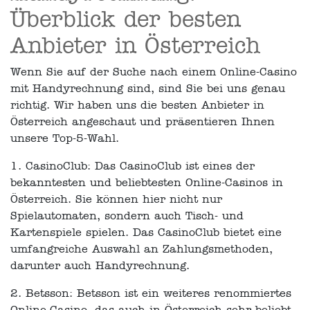
Überblick der besten
Anbieter in Österreich
Wenn Sie auf der Suche nach einem Online-Casino
mit Handyrechnung sind, sind Sie bei uns genau
richtig. Wir haben uns die besten Anbieter in
Österreich angeschaut und präsentieren Ihnen
unsere Top-5-Wahl.
1. CasinoClub: Das CasinoClub ist eines der
bekanntesten und beliebtesten Online-Casinos in
Österreich. Sie können hier nicht nur
Spielautomaten, sondern auch Tisch- und
Kartenspiele spielen. Das CasinoClub bietet eine
umfangreiche Auswahl an Zahlungsmethoden,
darunter auch Handyrechnung.
2. Betsson: Betsson ist ein weiteres renommiertes
Online-Casino, das auch in Österreich sehr beliebt