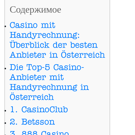
Содержимое
Casino mit
Handyrechnung:
Überblick der besten
Anbieter in Österreich
Die Top-5 Casino-
Anbieter mit
Handyrechnung in
Österreich
1. CasinoClub
2. Betsson
3. 888 Casino