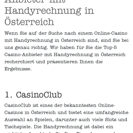
Handyrechnung in
Österreich
Wenn Sie auf der Suche nach einem Online-Casino
mit Handyrechnung in Österreich sind, sind Sie bei
uns genau richtig. Wir haben für Sie die Top-5
Casino-Anbieter mit Handyrechnung in Österreich
recherchiert und präsentieren Ihnen die
Ergebnisse.
1. CasinoClub
CasinoClub ist eines der bekanntesten Online-
Casinos in Österreich und bietet eine umfangreiche
Auswahl an Spielen, darunter auch viele Slots und
Tischspiele. Die Handyrechnung ist dabei ein