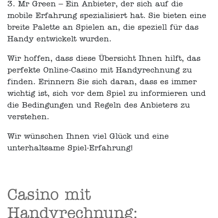
3. Mr Green – Ein Anbieter, der sich auf die
mobile Erfahrung spezialisiert hat. Sie bieten eine
breite Palette an Spielen an, die speziell für das
Handy entwickelt wurden.
Wir hoffen, dass diese Übersicht Ihnen hilft, das
perfekte Online-Casino mit Handyrechnung zu
finden. Erinnern Sie sich daran, dass es immer
wichtig ist, sich vor dem Spiel zu informieren und
die Bedingungen und Regeln des Anbieters zu
verstehen.
Wir wünschen Ihnen viel Glück und eine
unterhaltsame Spiel-Erfahrung!
Casino mit
Handyrechnung: