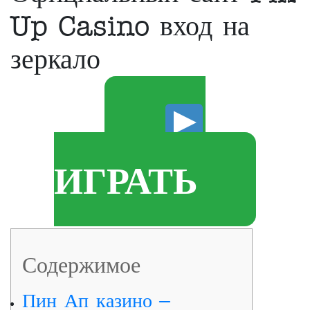
Up Casino вход на
зеркало
ИГРАТЬ
Содержимое
Пин Ап казино –