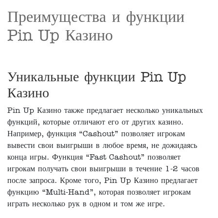
Преимущества и функции
Pin Up Казино
Уникальные функции Pin Up
Казино
Pin Up Казино также предлагает несколько уникальных
функций, которые отличают его от других казино.
Например, функция “Cashout” позволяет игрокам
вывести свои выигрыши в любое время, не дожидаясь
конца игры. Функция “Fast Cashout” позволяет
игрокам получать свои выигрыши в течение 1-2 часов
после запроса. Кроме того, Pin Up Казино предлагает
функцию “Multi-Hand”, которая позволяет игрокам
играть несколько рук в одном и том же игре.