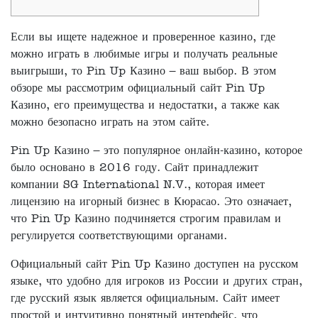
Если вы ищете надежное и проверенное казино, где
можно играть в любимые игры и получать реальные
выигрыши, то Pin Up Казино – ваш выбор. В этом
обзоре мы рассмотрим официальный сайт Pin Up
Казино, его преимущества и недостатки, а также как
можно безопасно играть на этом сайте.
Pin Up Казино – это популярное онлайн-казино, которое
было основано в 2016 году. Сайт принадлежит
компании SG International N.V., которая имеет
лицензию на игорный бизнес в Кюрасао. Это означает,
что Pin Up Казино подчиняется строгим правилам и
регулируется соответствующими органами.
Официальный сайт Pin Up Казино доступен на русском
языке, что удобно для игроков из России и других стран,
где русский язык является официальным. Сайт имеет
простой и интуитивно понятный интерфейс, что