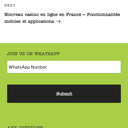
Next
NEXT
Post
Nouveau casino en ligne en France – Fonctionnalités
mobiles et applications
JOIN US ON WHATSAPP
ANY QUESTIONS