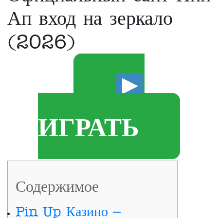
Ап вход на зеркало
(2026)
ИГРАТЬ
Содержимое
Pin Up Казино –