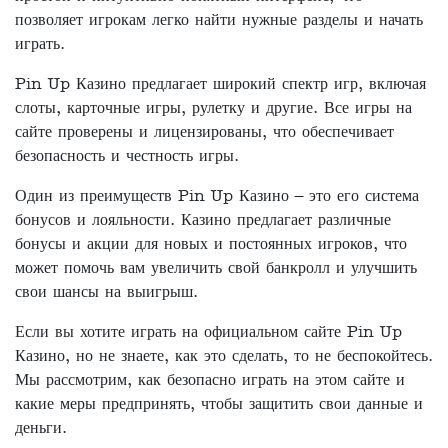
позволяет игрокам легко найти нужные разделы и начать
играть.
Pin Up Казино предлагает широкий спектр игр, включая
слоты, карточные игры, рулетку и другие. Все игры на
сайте проверены и лицензированы, что обеспечивает
безопасность и честность игры.
Один из преимуществ Pin Up Казино – это его система
бонусов и лояльности. Казино предлагает различные
бонусы и акции для новых и постоянных игроков, что
может помочь вам увеличить свой банкролл и улучшить
свои шансы на выигрыш.
Если вы хотите играть на официальном сайте Pin Up
Казино, но не знаете, как это сделать, то не беспокойтесь.
Мы рассмотрим, как безопасно играть на этом сайте и
какие меры предпринять, чтобы защитить свои данные и
деньги.