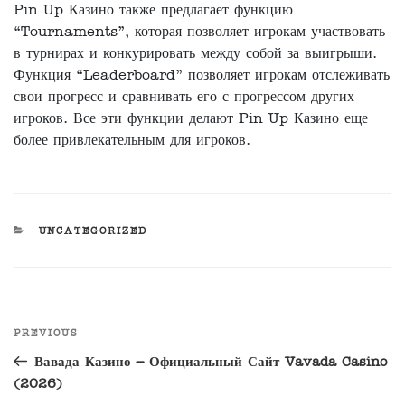
Pin Up Казино также предлагает функцию
“Tournaments”, которая позволяет игрокам участвовать
в турнирах и конкурировать между собой за выигрыши.
Функция “Leaderboard” позволяет игрокам отслеживать
свои прогресс и сравнивать его с прогрессом других
игроков. Все эти функции делают Pin Up Казино еще
более привлекательным для игроков.
CATEGORIES
UNCATEGORIZED
Post
Previous
PREVIOUS
navigation
Post
Вавада Казино – Официальный Сайт Vavada Casino
(2026)