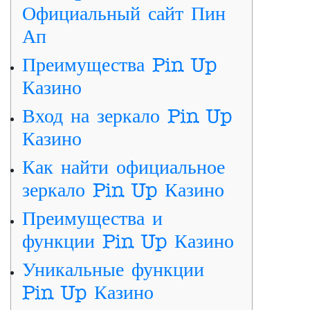
Официальный сайт Пин
Ап
Преимущества Pin Up
Казино
Вход на зеркало Pin Up
Казино
Как найти официальное
зеркало Pin Up Казино
Преимущества и
функции Pin Up Казино
Уникальные функции
Pin Up Казино