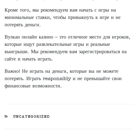
Кроме того, мы рекомендуем вам начать с игры на
минимальные ставки, чтобы привыкнуть к игре и не
потерять деньги.
Вулкан онлайн казино – это отличное место для игроков,
которые ищут развлекательные игры и реальные
выигрыши. Мы рекомендуем вам зарегистрироваться на
сайте и начать играть.
Важно! Не играть на деньги, которые вы не можете
потерять. Играть responsibly и не превышайте свои
финансовые возможности.
CATEGORIES
UNCATEGORIZED