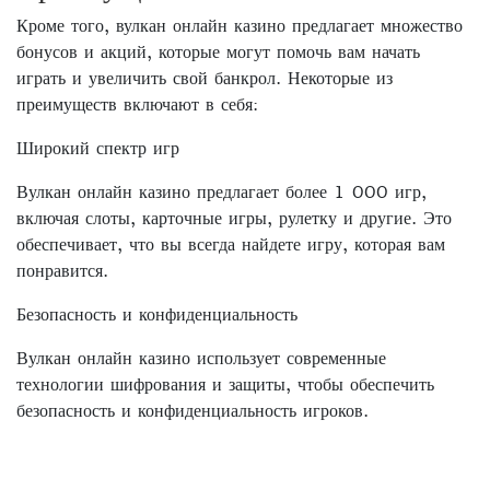
Кроме того, вулкан онлайн казино предлагает множество
бонусов и акций, которые могут помочь вам начать
играть и увеличить свой банкрол. Некоторые из
преимуществ включают в себя:
Широкий спектр игр
Вулкан онлайн казино предлагает более 1 000 игр,
включая слоты, карточные игры, рулетку и другие. Это
обеспечивает, что вы всегда найдете игру, которая вам
понравится.
Безопасность и конфиденциальность
Вулкан онлайн казино использует современные
технологии шифрования и защиты, чтобы обеспечить
безопасность и конфиденциальность игроков.