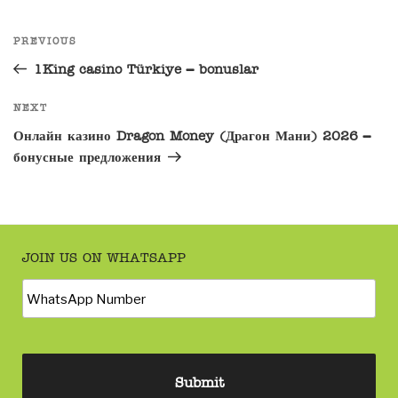
Post
Previous
PREVIOUS
navigation
Post
1King casino Türkiye – bonuslar
Next
NEXT
Post
Онлайн казино Dragon Money (Драгон Мани) 2026 –
бонусные предложения
JOIN US ON WHATSAPP