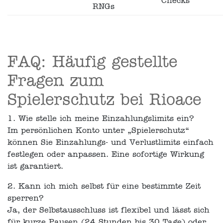
RNGs
FAQ: Häufig gestellte
Fragen zum
Spielerschutz bei Rioace
1. Wie stelle ich meine Einzahlungslimits ein?
Im persönlichen Konto unter „Spielerschutz“
können Sie Einzahlungs- und Verlustlimits einfach
festlegen oder anpassen. Eine sofortige Wirkung
ist garantiert.
2. Kann ich mich selbst für eine bestimmte Zeit
sperren?
Ja, der Selbstausschluss ist flexibel und lässt sich
für kurze Pausen (24 Stunden bis 30 Tage) oder