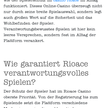
funktioniert. Dieses Online-Casino überzeugt nicht
nur durch seine breite Spielauswahl, sondern legt
auch großen Wert auf die Sicherheit und das
Wohlbefinden der Spieler.
Verantwortungsbewusstes Spielen ist hier kein
leeres Versprechen, sondern fest im Alltag der
Plattform verankert.
Wie garantiert Rioace
verantwortungsvolles
Spielen?
Der Schutz der Spieler hat im Rioace Casino
oberste Priorität. Von der Registrierung bis zum
Spielende setzt die Plattform verschiedene