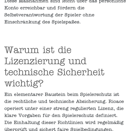
Diese Maßnahmen sind leicht über das persönliche
Konto erreichbar und fördern die
Selbstverantwortung der Spieler ohne
Einschränkung des Spielspaßes.
Warum ist die
Lizenzierung und
technische Sicherheit
wichtig?
Ein elementarer Baustein beim Spielerschutz ist
die rechtliche und technische Absicherung. Rioace
operiert unter einer streng regulierten Lizenz, die
klare Vorgaben für den Spielerschutz definiert.
Die Einhaltung dieser Richtlinien wird regelmäßig
überprüft und sichert faire Spielbedingungen.