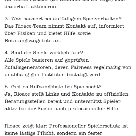
dauerhaft aktivieren.
3. Was passiert bei auffälligem Spielverhalten?
Das Rioace-Team nimmt Kontakt auf, informiert
über Risiken und bietet Hilfe sowie
Beratungsangebote an.
4. Sind die Spiele wirklich fair?
Alle Spiele basieren auf geprüften
Zufallsgeneratoren, deren Fairness regelmäßig von
unabhängigen Instituten bestätigt wird.
5. Gibt es Hilfsangebote bei Spielsucht?
Ja, Rioace stellt Links und Kontakte zu offiziellen
Beratungsstellen bereit und unterstützt Spieler
aktiv bei der Suche nach professioneller Hilfe.
Rioace zeigt klar: Professioneller Spielerschutz ist
keine lästige Pflicht, sondern ein fester