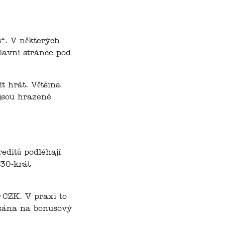
s“. V některých
lavní stránce pod
ít hrát. Většina
 jsou hrazené
editů podléhají
30‑krát
 CZK. V praxi to
psána na bonusový