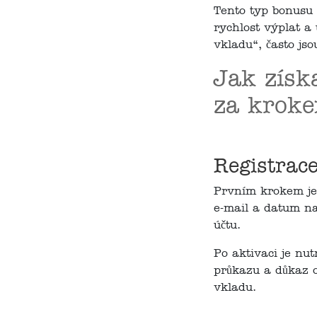
Tento typ bonusu s
rychlost výplat a 
vkladu“, často js
Jak získ
za krok
Registrace
Prvním krokem je 
e‑mail a datum na
účtu.
Po aktivaci je n
průkazu a důkaz 
vkladu.