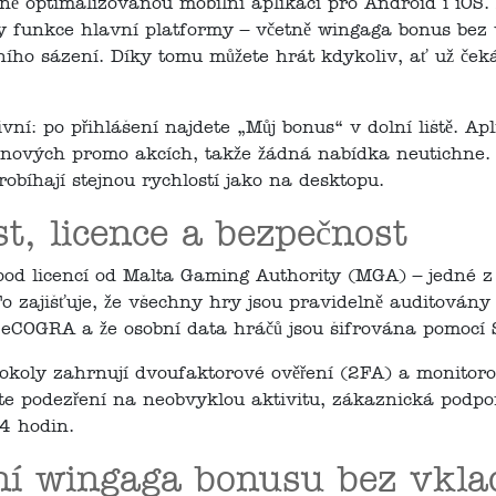
ně optimalizovanou mobilní aplikaci pro Android i iOS.
 funkce hlavní platformy – včetně wingaga bonus bez 
ního sázení. Díky tomu můžete hrát kdykoliv, ať už ček
ivní: po přihlášení najdete „Můj bonus“ v dolní liště. Ap
 nových promo akcích, takže žádná nabídka neutichne. 
obíhají stejnou rychlostí jako na desktopu.
t, licence a bezpečnost
od licencí od Malta Gaming Authority (MGA) – jedné z 
To zajišťuje, že všechny hry jsou pravidelně auditovány
 eCOGRA a že osobní data hráčů jsou šifrována pomocí S
tokoly zahrnují dvoufaktorové ověření (2FA) a monito
te podezření na neobvyklou aktivitu, zákaznická podpo
4 hodin.
í wingaga bonusu bez vkla