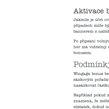
Aktivace 
Jakmile je účet o
případech může bý
bannerem s nabíd
Po připsání volnýc
her má viditelný š
bonusem.
Podmínk
Wingaga bonus be
sázkovým požadav
nasázkovat částku
Například pokud z
znamená, že může
zůstatek, dokud n