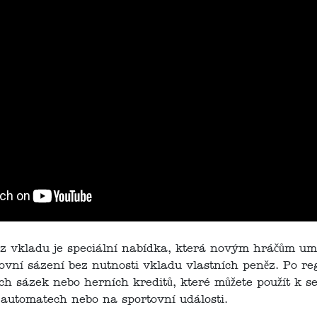
z vkladu je speciální nabídka, která novým hráčům um
ovní sázení bez nutnosti vkladu vlastních peněz. Po reg
ch sázek nebo herních kreditů, které můžete použít k se
automatech nebo na sportovní události.