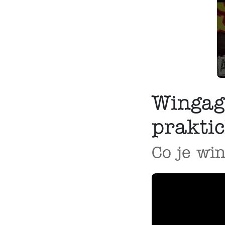
Wingag
prakti
Co je wi