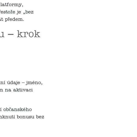
platformy,
estože je „bez
át předem.
u – krok
dní údaje – jméno,
m na aktivaci
ní občanského
mknutí bonusu bez