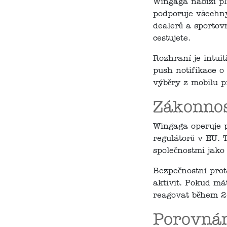
Wingaga nabízí pl
podporuje všechny
dealerů a sportov
cestujete.
Rozhraní je intuit
push notifikace o
výběry z mobilu pr
Zákonnos
Wingaga operuje p
regulátorů v EU. 
společnostmi jako
Bezpečnostní pro
aktivit. Pokud má
reagovat během 2
Porovnán